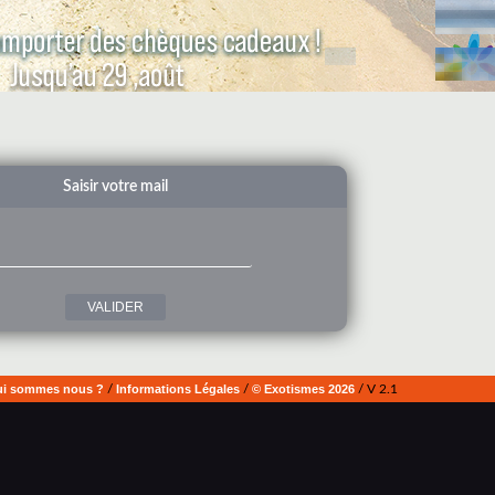
Saisir votre mail
i sommes nous ?
/
Informations Légales
/
© Exotismes 2026
/ V 2.1