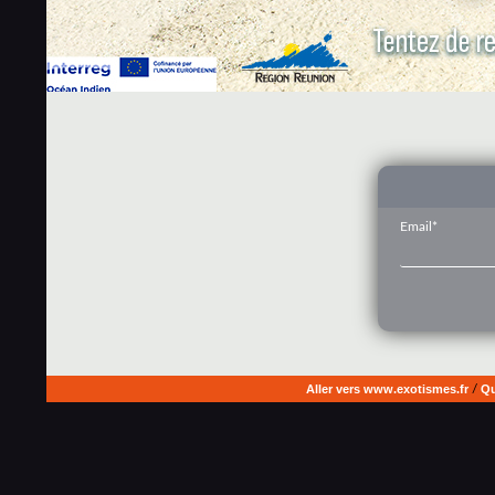
Email*
Aller vers www.exotismes.fr
/
Qu