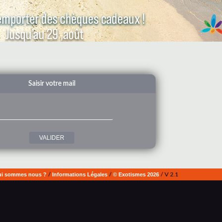
Saisir votre mail
i sommes nous ?
/
Informations Légales
/
© Exotismes 2026
/ V 2.1