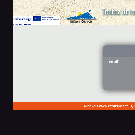
Email*
Aller vers www.exotismes.fr
/
Qu