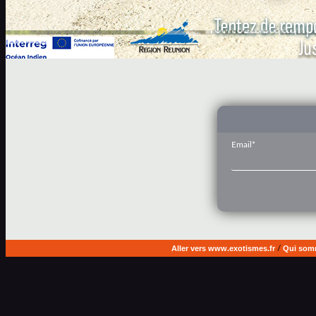
Email*
Aller vers www.exotismes.fr
/
Qui som