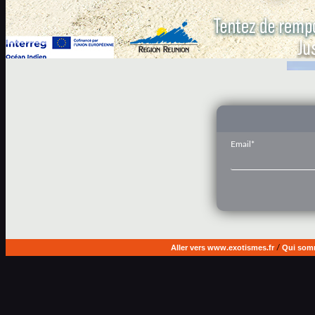
Email*
Aller vers www.exotismes.fr
/
Qui som