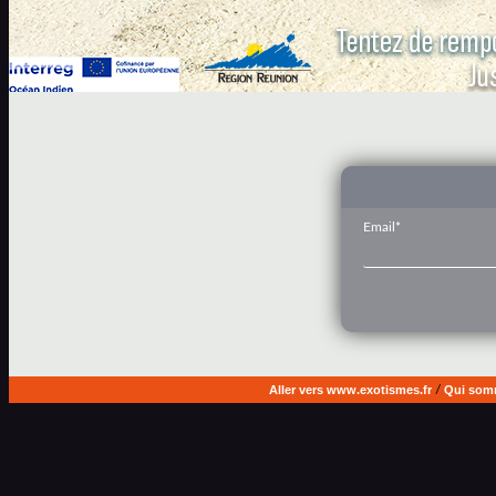
Email*
Aller vers www.exotismes.fr
/
Qui som