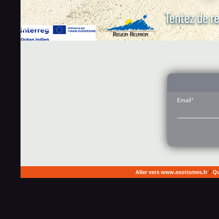
Email*
Aller vers www.exotismes.fr
/
Qu