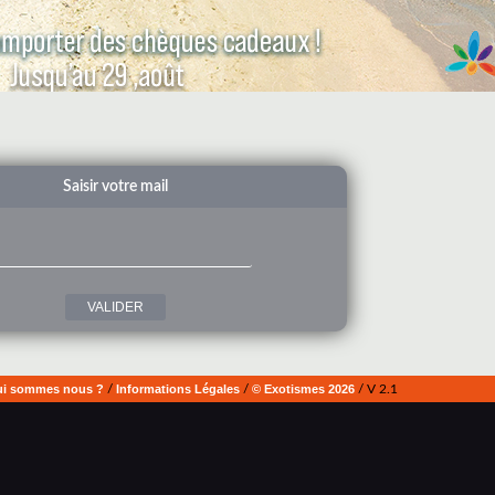
Saisir votre mail
i sommes nous ?
/
Informations Légales
/
© Exotismes 2026
/ V 2.1