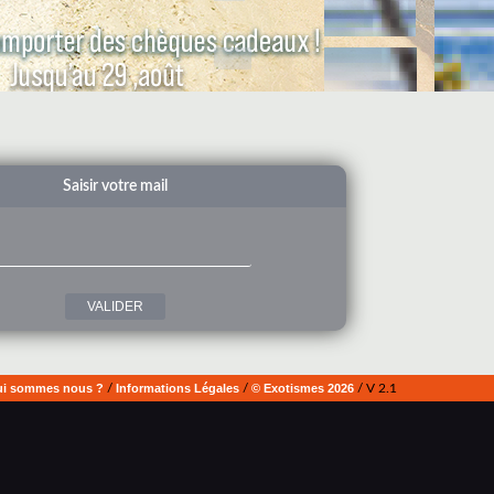
Saisir votre mail
i sommes nous ?
/
Informations Légales
/
© Exotismes 2026
/ V 2.1