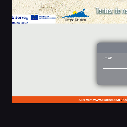
Email*
Aller vers www.exotismes.fr
/
Qu