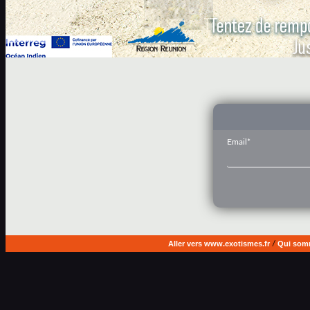
Email*
Aller vers www.exotismes.fr
/
Qui som