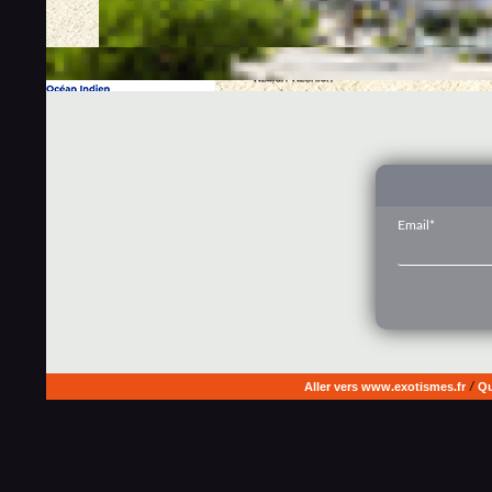
Email*
Aller vers www.exotismes.fr
/
Qu