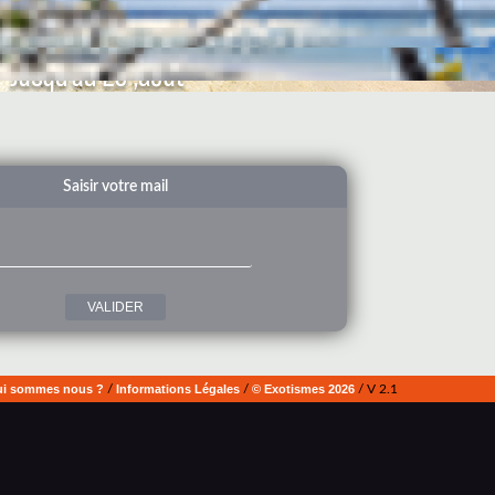
Saisir votre mail
i sommes nous ?
/
Informations Légales
/
© Exotismes 2026
/ V 2.1