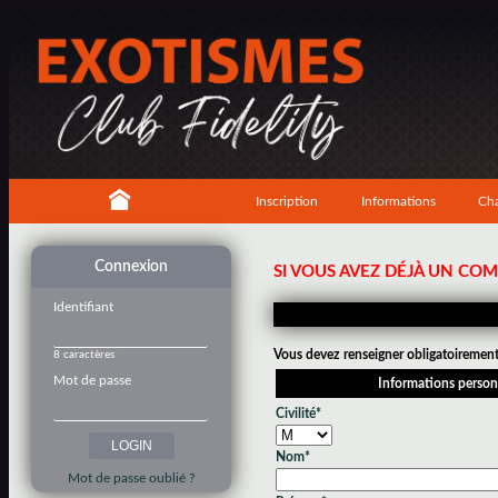
Inscription
Informations
Cha
Connexion
SI VOUS AVEZ DÉJÀ UN CO
Identifiant
Vous devez renseigner obligatoirement 
8 caractères
Mot de passe
Informations person
Civilité*
Nom*
Mot de passe oublié ?