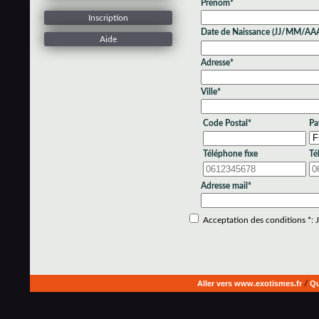
Prénom*
Inscription
Date de Naissance (JJ/MM/AA
Aide
Adresse*
Ville*
Code Postal*
Pa
Téléphone fixe
Té
Adresse mail*
Acceptation des conditions *: Je
Aller vers www.exotismes.fr
/
Qu