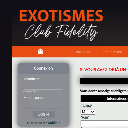
Inscription
Informations
Connexion
SI VOUS AVEZ DÉJÀ U
Identifiant
Vous devez renseigner obligatoi
8 caractères
Mot de passe
Informations 
Civilité*
Nom*
Mot de passe oublié ?