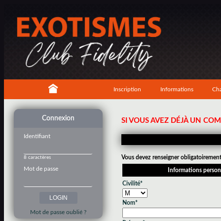
Inscription
Informations
Cha
Connexion
SI VOUS AVEZ DÉJÀ UN CO
Identifiant
Vous devez renseigner obligatoirement 
8 caractères
Mot de passe
Informations person
Civilité*
Nom*
Mot de passe oublié ?