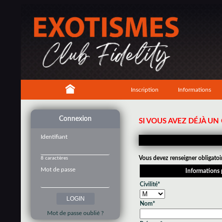
Inscription
Informations
Connexion
SI VOUS AVEZ DÉJÀ U
Identifiant
Vous devez renseigner obligatoi
8 caractères
Mot de passe
Informations 
Civilité*
Nom*
Mot de passe oublié ?