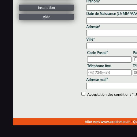
Prénom*
Inscription
Date de Naissance (JJ/MM/AA
Aide
Adresse*
Ville*
Code Postal*
Pa
Téléphone fixe
Té
Adresse mail*
Acceptation des conditions *: Je
Aller vers www.exotismes.fr
/
Qu