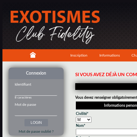
Inscription
Informations
Cha
Connexion
SI VOUS AVEZ DÉJÀ UN CO
Identifiant
Vous devez renseigner obligatoirement 
8 caractères
Mot de passe
Informations person
Civilité*
Nom*
Mot de passe oublié ?