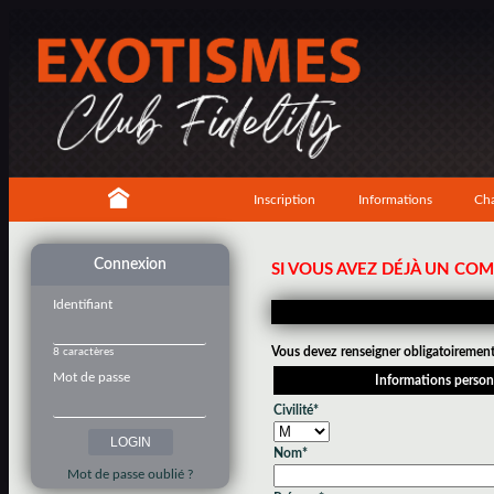
Inscription
Informations
Cha
Connexion
SI VOUS AVEZ DÉJÀ UN CO
Identifiant
Vous devez renseigner obligatoirement 
8 caractères
Mot de passe
Informations person
Civilité*
Nom*
Mot de passe oublié ?