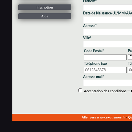
Prénom*
Inscription
Date de Naissance (JJ/MM/AA
Aide
Adresse*
Ville*
Code Postal*
Pa
Téléphone fixe
Té
Adresse mail*
Acceptation des conditions *: Je
Aller vers www.exotismes.fr
/
Qu