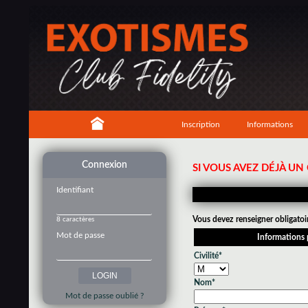
Inscription
Informations
Connexion
SI VOUS AVEZ DÉJÀ U
Identifiant
Vous devez renseigner obligatoi
8 caractères
Mot de passe
Informations 
Civilité*
Nom*
Mot de passe oublié ?