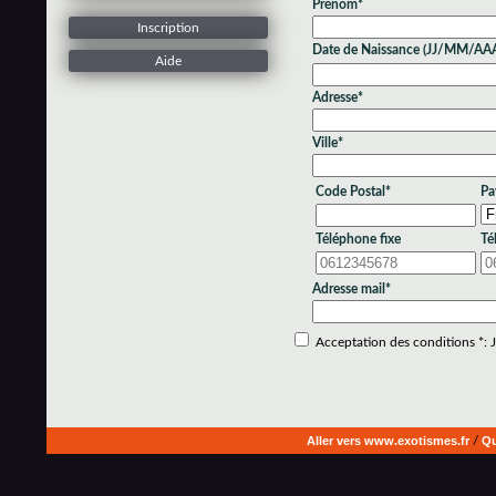
Prénom*
Inscription
Date de Naissance (JJ/MM/AA
Aide
Adresse*
Ville*
Code Postal*
Pa
Téléphone fixe
Té
Adresse mail*
Acceptation des conditions *: Je
Aller vers www.exotismes.fr
/
Qu