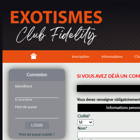
Inscription
Informations
Cha
Connexion
SI VOUS AVEZ DÉJÀ UN CO
Identifiant
Vous devez renseigner obligatoirement 
8 caractères
Mot de passe
Informations person
Civilité*
Nom*
Mot de passe oublié ?