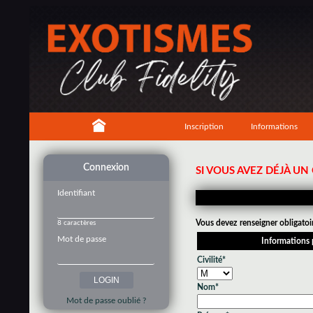
Inscription
Informations
Connexion
SI VOUS AVEZ DÉJÀ U
Identifiant
Vous devez renseigner obligatoi
8 caractères
Mot de passe
Informations 
Civilité*
Nom*
Mot de passe oublié ?