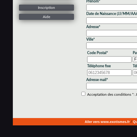
Prénom*
Inscription
Date de Naissance (JJ/MM/AA
Aide
Adresse*
Ville*
Code Postal*
Pa
Téléphone fixe
Té
Adresse mail*
Acceptation des conditions *: Je
Aller vers www.exotismes.fr
/
Qu