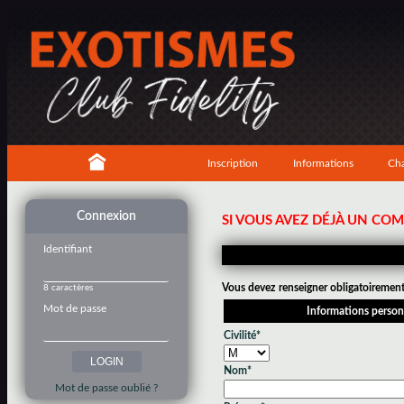
Inscription
Informations
Cha
Connexion
SI VOUS AVEZ DÉJÀ UN CO
Identifiant
Vous devez renseigner obligatoirement 
8 caractères
Mot de passe
Informations person
Civilité*
Nom*
Mot de passe oublié ?