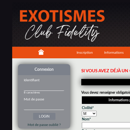
Inscription
Informations
Connexion
SI VOUS AVEZ DÉJÀ U
Identifiant
Vous devez renseigner obligatoi
8 caractères
Mot de passe
Informations 
Civilité*
Nom*
Mot de passe oublié ?