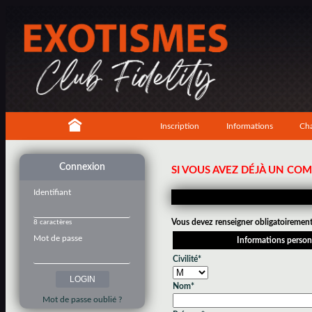
Inscription
Informations
Cha
Connexion
SI VOUS AVEZ DÉJÀ UN CO
Identifiant
Vous devez renseigner obligatoirement 
8 caractères
Mot de passe
Informations person
Civilité*
Nom*
Mot de passe oublié ?