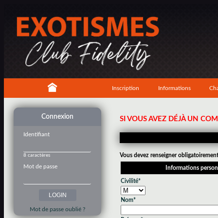
Inscription
Informations
Cha
Connexion
SI VOUS AVEZ DÉJÀ UN CO
Identifiant
Vous devez renseigner obligatoirement 
8 caractères
Mot de passe
Informations person
Civilité*
Nom*
Mot de passe oublié ?