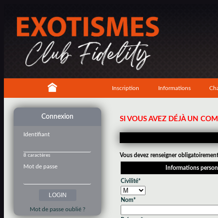
Inscription
Informations
Cha
Connexion
SI VOUS AVEZ DÉJÀ UN CO
Identifiant
Vous devez renseigner obligatoirement 
8 caractères
Mot de passe
Informations person
Civilité*
Nom*
Mot de passe oublié ?