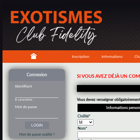
Inscription
Informations
Cha
Connexion
SI VOUS AVEZ DÉJÀ UN CO
Identifiant
Vous devez renseigner obligatoirement 
8 caractères
Mot de passe
Informations person
Civilité*
Nom*
Mot de passe oublié ?