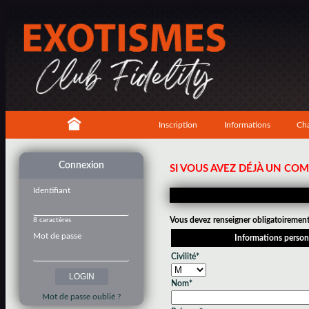
Inscription
Informations
Cha
Connexion
SI VOUS AVEZ DÉJÀ UN CO
Identifiant
Vous devez renseigner obligatoirement 
8 caractères
Mot de passe
Informations person
Civilité*
Nom*
Mot de passe oublié ?