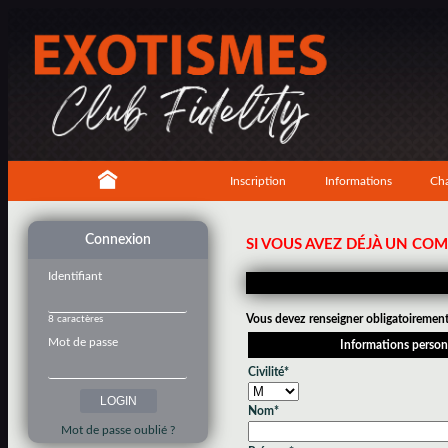
Inscription
Informations
Cha
Connexion
SI VOUS AVEZ DÉJÀ UN CO
Identifiant
Vous devez renseigner obligatoirement 
8 caractères
Mot de passe
Informations person
Civilité*
Nom*
Mot de passe oublié ?