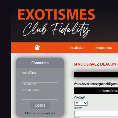
Inscription
Informations
Connexion
SI VOUS AVEZ DÉJÀ U
Identifiant
Vous devez renseigner obligatoi
8 caractères
Mot de passe
Informations 
Civilité*
Nom*
Mot de passe oublié ?