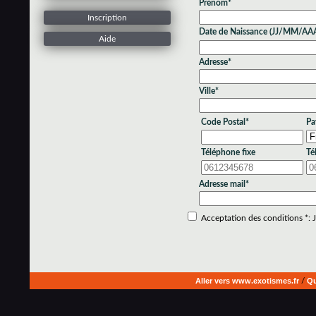
Prénom*
Inscription
Date de Naissance (JJ/MM/AA
Aide
Adresse*
Ville*
Code Postal*
Pa
Téléphone fixe
Té
Adresse mail*
Acceptation des conditions *: Je
Aller vers www.exotismes.fr
/
Qu