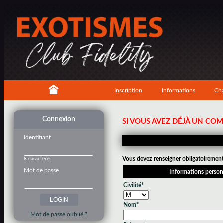
Inscription
Informations
Cha
Connexion
SI VOUS AVEZ DÉJÀ UN CO
Identifiant
Vous devez renseigner obligatoirement 
8 caractères
Mot de passe
Informations person
Civilité*
Nom*
Mot de passe oublié ?