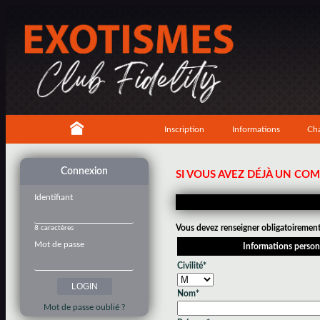
Inscription
Informations
Cha
Connexion
SI VOUS AVEZ DÉJÀ UN CO
Identifiant
Vous devez renseigner obligatoirement 
8 caractères
Mot de passe
Informations person
Civilité*
Nom*
Mot de passe oublié ?