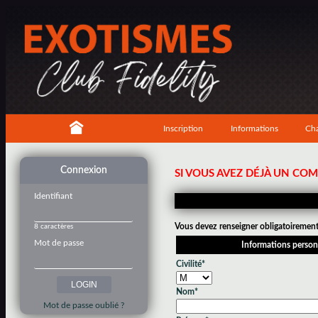
Inscription
Informations
Cha
Connexion
SI VOUS AVEZ DÉJÀ UN CO
Identifiant
Vous devez renseigner obligatoirement 
8 caractères
Mot de passe
Informations person
Civilité*
Nom*
Mot de passe oublié ?