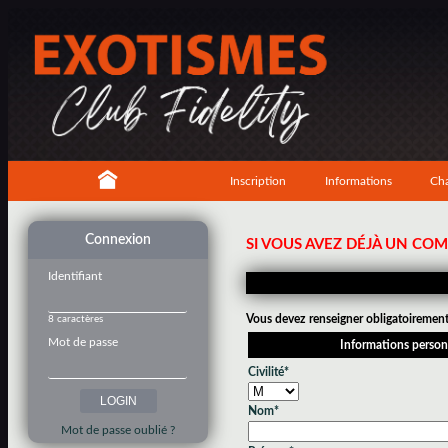
Inscription
Informations
Cha
Connexion
SI VOUS AVEZ DÉJÀ UN CO
Identifiant
Vous devez renseigner obligatoirement 
8 caractères
Mot de passe
Informations person
Civilité*
Nom*
Mot de passe oublié ?