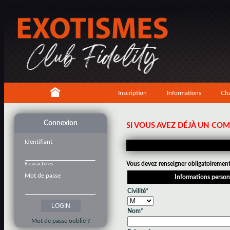
Inscription
Informations
Cha
Connexion
SI VOUS AVEZ DÉJÀ UN CO
Identifiant
Vous devez renseigner obligatoirement 
8 caractères
Mot de passe
Informations person
Civilité*
Nom*
Mot de passe oublié ?