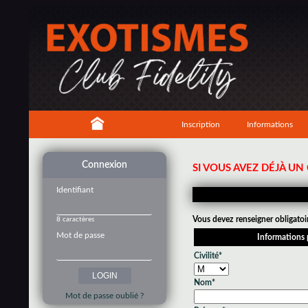
Inscription
Informations
Connexion
SI VOUS AVEZ DÉJÀ U
Identifiant
Vous devez renseigner obligatoi
8 caractères
Mot de passe
Informations 
Civilité*
Nom*
Mot de passe oublié ?