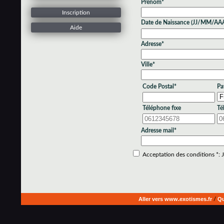
Prénom*
Inscription
Date de Naissance (JJ/MM/AA
Aide
Adresse*
Ville*
Code Postal*
Pa
Téléphone fixe
Té
Adresse mail*
Acceptation des conditions *: Je
Aller vers www.exotismes.fr
/
Qu