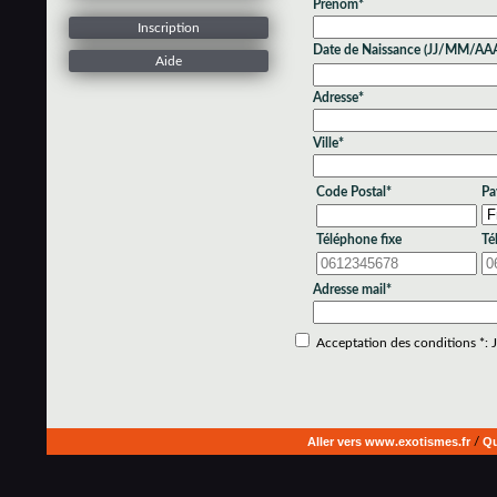
Prénom*
Inscription
Date de Naissance (JJ/MM/AA
Aide
Adresse*
Ville*
Code Postal*
Pa
Téléphone fixe
Té
Adresse mail*
Acceptation des conditions *: Je
Aller vers www.exotismes.fr
/
Qu