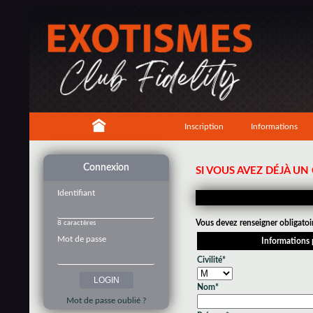
Inscription
Informations
Connexion
SI VOUS AVEZ DÉJÀ U
Identifiant
Vous devez renseigner obligatoi
8 caractères
Mot de passe
Informations 
Civilité*
Nom*
Mot de passe oublié ?