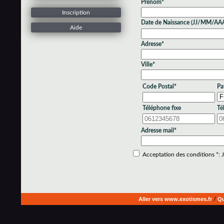
Prénom*
Inscription
Date de Naissance (JJ/MM/AA
Aide
Adresse*
Ville*
Code Postal*
Pa
Téléphone fixe
Té
Adresse mail*
Acceptation des conditions *: Je
Aller vers www.exotismes.fr
/
Qu