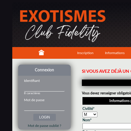
Inscription
Informations
Connexion
SI VOUS AVEZ DÉJÀ U
Identifiant
Vous devez renseigner obligatoi
8 caractères
Mot de passe
Informations 
Civilité*
Nom*
Mot de passe oublié ?