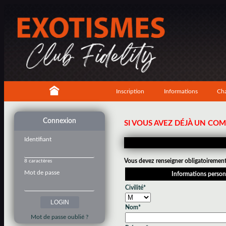
Inscription
Informations
Cha
Connexion
SI VOUS AVEZ DÉJÀ UN CO
Identifiant
Vous devez renseigner obligatoirement 
8 caractères
Mot de passe
Informations person
Civilité*
Nom*
Mot de passe oublié ?