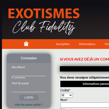
Inscription
Informations
Cha
Connexion
SI VOUS AVEZ DÉJÀ UN CO
Identifiant
Vous devez renseigner obligatoirement 
8 caractères
Mot de passe
Informations person
Civilité*
Nom*
Mot de passe oublié ?