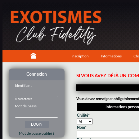
Inscription
Informations
Cha
Connexion
SI VOUS AVEZ DÉJÀ UN CO
Identifiant
Vous devez renseigner obligatoirement 
8 caractères
Mot de passe
Informations person
Civilité*
Nom*
Mot de passe oublié ?