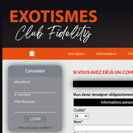
Inscription
Informations
Cha
Connexion
SI VOUS AVEZ DÉJÀ UN CO
Identifiant
Vous devez renseigner obligatoirement 
8 caractères
Mot de passe
Informations person
Civilité*
Nom*
Mot de passe oublié ?