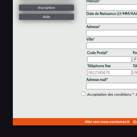
Prénom*
Inscription
Date de Naissance (JJ/MM/AA
Aide
Adresse*
Ville*
Code Postal*
Pa
Téléphone fixe
Té
Adresse mail*
Acceptation des conditions *: Je
Aller vers www.exotismes.fr
/
Qu