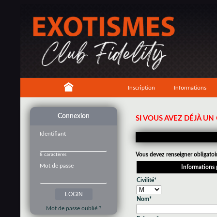
Inscription
Informations
Connexion
SI VOUS AVEZ DÉJÀ U
Identifiant
Vous devez renseigner obligatoi
8 caractères
Mot de passe
Informations 
Civilité*
Nom*
Mot de passe oublié ?