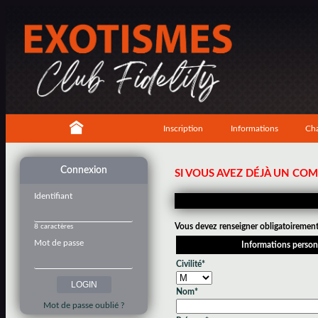
Inscription
Informations
Cha
Connexion
SI VOUS AVEZ DÉJÀ UN CO
Identifiant
Vous devez renseigner obligatoirement 
8 caractères
Mot de passe
Informations person
Civilité*
Nom*
Mot de passe oublié ?