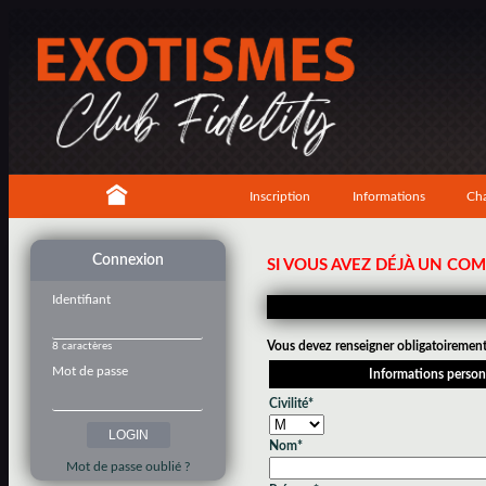
Inscription
Informations
Cha
Connexion
SI VOUS AVEZ DÉJÀ UN CO
Identifiant
Vous devez renseigner obligatoirement 
8 caractères
Mot de passe
Informations person
Civilité*
Nom*
Mot de passe oublié ?