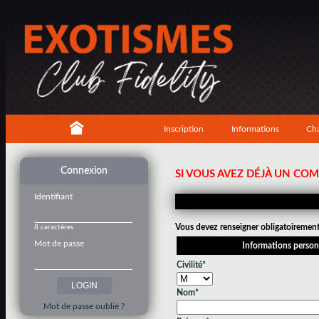
Inscription
Informations
Cha
Connexion
SI VOUS AVEZ DÉJÀ UN CO
Identifiant
Vous devez renseigner obligatoirement 
8 caractères
Mot de passe
Informations person
Civilité*
Nom*
Mot de passe oublié ?