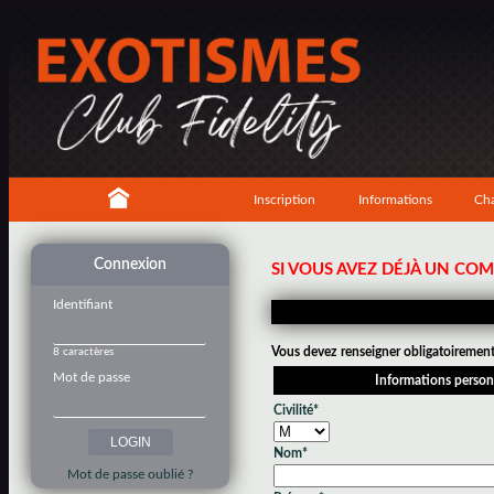
Inscription
Informations
Cha
Connexion
SI VOUS AVEZ DÉJÀ UN CO
Identifiant
Vous devez renseigner obligatoirement 
8 caractères
Mot de passe
Informations person
Civilité*
Nom*
Mot de passe oublié ?