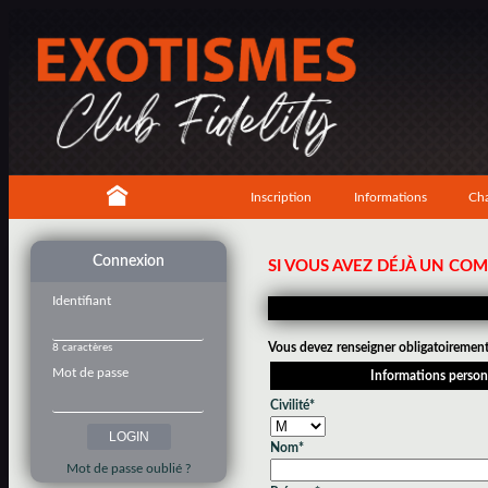
Inscription
Informations
Cha
Connexion
SI VOUS AVEZ DÉJÀ UN CO
Identifiant
Vous devez renseigner obligatoirement 
8 caractères
Mot de passe
Informations person
Civilité*
Nom*
Mot de passe oublié ?