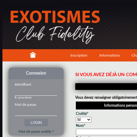
Inscription
Informations
Cha
Connexion
SI VOUS AVEZ DÉJÀ UN CO
Identifiant
Vous devez renseigner obligatoirement 
8 caractères
Mot de passe
Informations person
Civilité*
Nom*
Mot de passe oublié ?