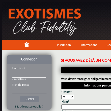
Inscription
Informations
Cha
Connexion
SI VOUS AVEZ DÉJÀ UN CO
Identifiant
Vous devez renseigner obligatoirement 
8 caractères
Mot de passe
Informations person
Civilité*
Nom*
Mot de passe oublié ?