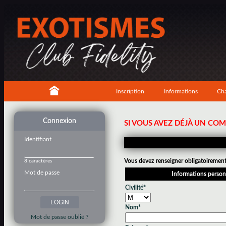
Inscription
Informations
Cha
Connexion
SI VOUS AVEZ DÉJÀ UN CO
Identifiant
Vous devez renseigner obligatoirement 
8 caractères
Mot de passe
Informations person
Civilité*
Nom*
Mot de passe oublié ?