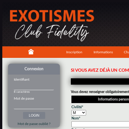
Inscription
Informations
Cha
Connexion
SI VOUS AVEZ DÉJÀ UN CO
Identifiant
Vous devez renseigner obligatoirement 
8 caractères
Mot de passe
Informations person
Civilité*
Nom*
Mot de passe oublié ?